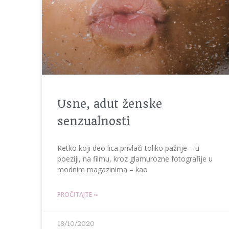
Usne, adut ženske
senzualnosti
Retko koji deo lica privlači toliko pažnje – u
poeziji, na filmu, kroz glamurozne fotografije u
modnim magazinima – kao
PROČITAJTE »
18/10/2020