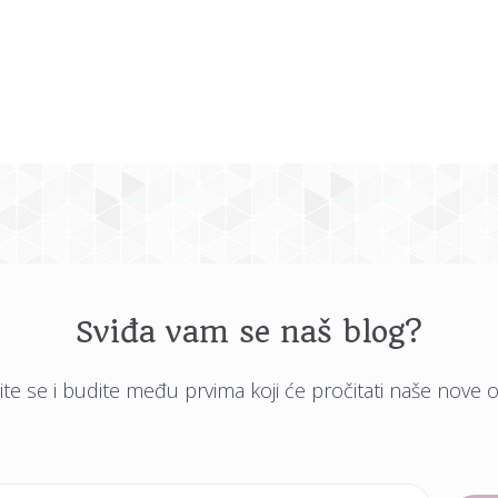
Sviđa vam se naš blog?
vite se i budite među prvima koji će pročitati naše nove 