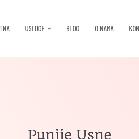
TNA
USLUGE
BLOG
O NAMA
KO
Punije Usne